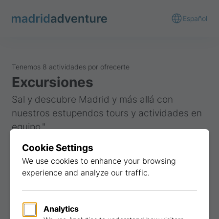
Español
Tenemos 8 actividades por ofrecerte
Excursiones
Sal y descubre Madrid y más allá con
nuestros estupendos tours y actividades en
equipo.".