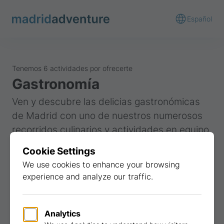
Español
Tenemos 6 actividades por ofrecerte
Gastronomía
Ven y descubre las delicias gastronómicas
de Madrid con uno de nuestros numerosos
recorridos culinarios y actividades en equipo.
Selección popular